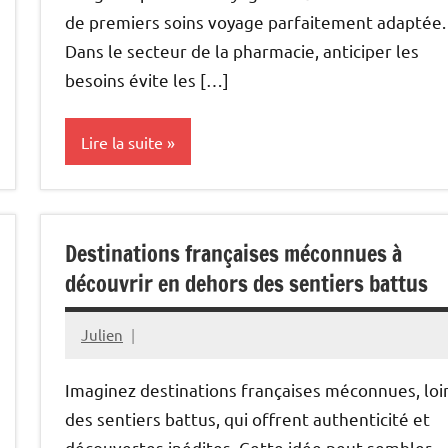
2025
de premiers soins voyage parfaitement adaptée.
Dans le secteur de la pharmacie, anticiper les
besoins évite les […]
Lire la suite
Bien-
être
Destinations françaises méconnues à
découvrir en dehors des sentiers battus
Julien
novembre
2,
Imaginez destinations françaises méconnues, loi
2025
des sentiers battus, qui offrent authenticité et
découvertes inédites. Cette idée peut sembler