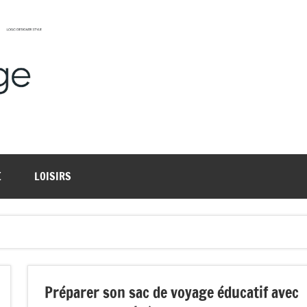
Harmonievoyage
Explore
l'harmonie
du
monde
E
LOISIRS
Préparer son sac de voyage éducatif avec