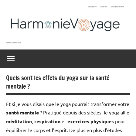
Aller
au
contenu
Harmonievoyage
Explore
l'harmonie
du
monde
Quels sont les effets du yoga sur la santé
mentale ?
Et si je vous disais que le yoga pourrait transformer votre
santé mentale
? Pratiqué depuis des siècles, le yoga allie
méditation
,
respiration
et
exercices physiques
pour
équilibrer le corps et l’esprit. De plus en plus d’études