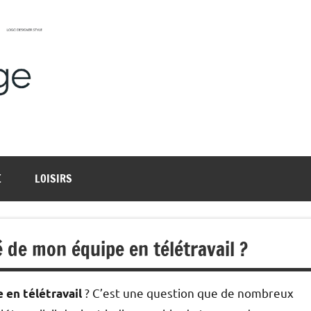
Harmonievoyage
Explore
l'harmonie
du
monde
E
LOISIRS
 de mon équipe en télétravail ?
? C’est une question que de nombreux
 en télétravail