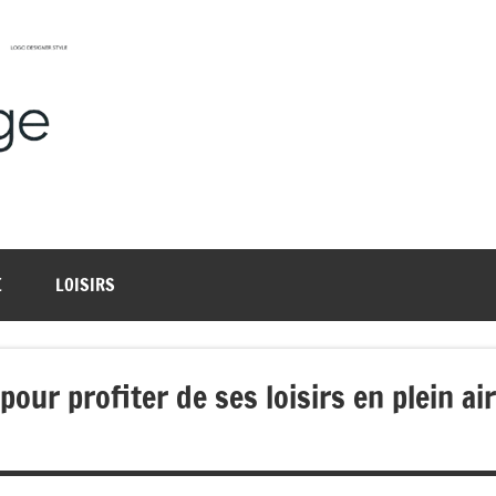
Harmonievoyage
Explore
l'harmonie
du
monde
E
LOISIRS
our profiter de ses loisirs en plein air