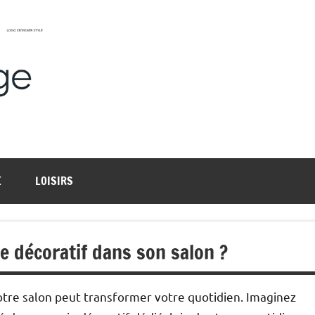
Harmonievoyage
Explore
l'harmonie
du
monde
E
LOISIRS
 décoratif dans son salon ?
votre salon peut transformer votre quotidien. Imaginez