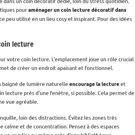
 dans un coin décoratif dédié, loin du stress quotidien.
atiques pour
aménager un coin lecture décoratif dans
e peu utilisé en un lieu cosy et inspirant. Pour des idées
coin lecture
r votre coin lecture. L’emplacement joue un rôle crucial
met de créer un endroit apaisant et fonctionnel.
n baigné de lumière naturelle
et
encourage la lecture
n lecture près d’une fenêtre, si possible. Cela permet de
une vue agréable.
quille, loin des distractions. Évitez les zones très
e calme et de concentration. Pensez à des espaces
s un escalier ou même près d’une bibliothèque.